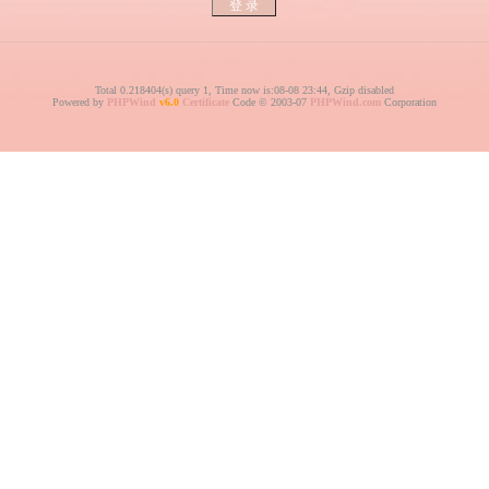
Total 0.218404(s) query 1, Time now is:08-08 23:44, Gzip disabled
Powered by
PHPWind
v6.0
Certificate
Code © 2003-07
PHPWind.com
Corporation