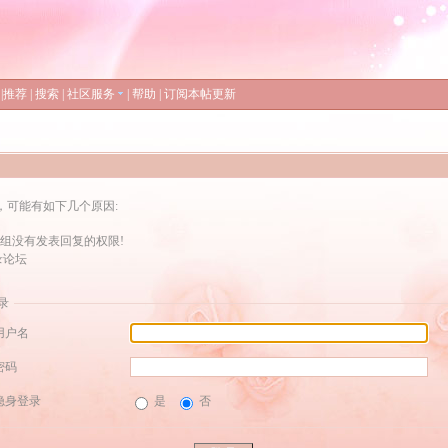
|
推荐
|
搜索
|
社区服务
|
帮助
|
订阅本帖更新
，可能有如下几个原因:
组没有发表回复的权限!
录论坛
录
用户名
密码
隐身登录
是
否