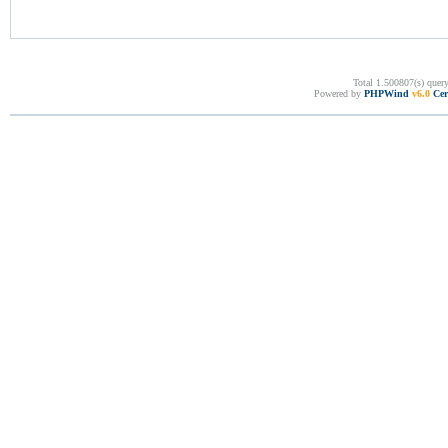
Total 1.500807(s) quer
Powered by
PHPWind
v6.0
Cer