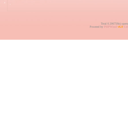
Total 0.206759(s) quer
Powered by
PHPWind
v6.0
Cer