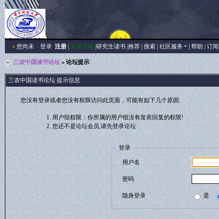
»
您尚未
登录
注册
|
返回主站
|
研究生读书
|
推荐
|
搜索
|
社区服务
|
帮助
|
订阅
三农中国读书论坛
» 论坛提示
三农中国读书论坛 提示信息
您没有登录或者您没有权限访问此页面，可能有如下几个原因:
用户组权限：你所属的用户组没有发表回复的权限!
您还不是论坛会员,请先登录论坛
登录
用户名
密码
隐身登录
是