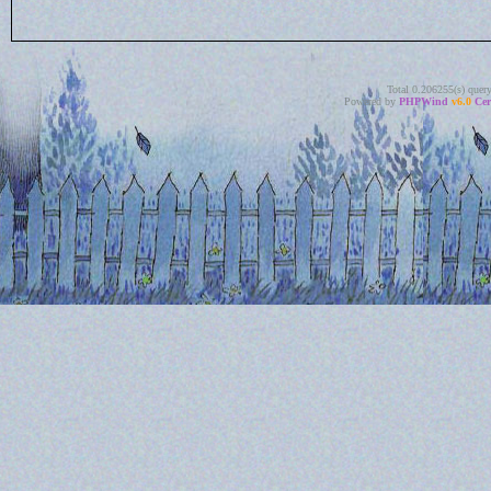
Total 0.206255(s) quer
Powered by
PHPWind
v6.0
Cer