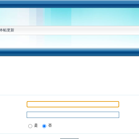
本帖更新
是
否