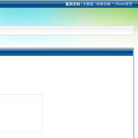
返回主站
|
无图版
|
风格切换
|
Home首页