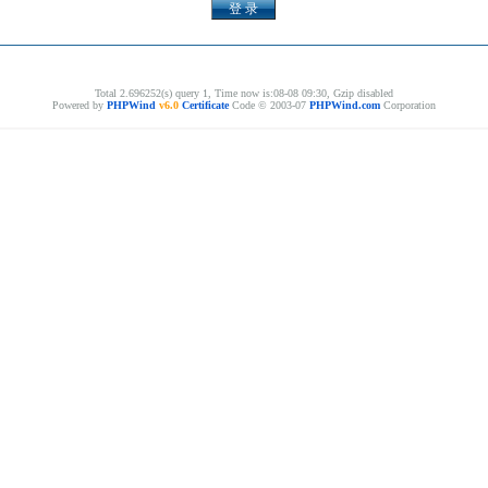
Total 2.696252(s) query 1, Time now is:08-08 09:30, Gzip disabled
Powered by
PHPWind
v6.0
Certificate
Code © 2003-07
PHPWind.com
Corporation