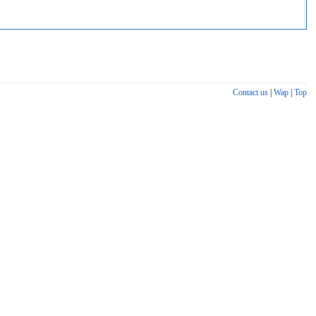
Contact us
|
Wap
|
Top