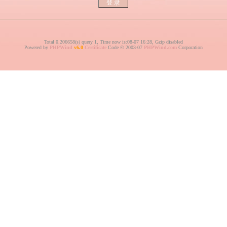
Total 0.206658(s) query 1, Time now is:08-07 16:28, Gzip disabled
Powered by
PHPWind
v6.0
Certificate
Code © 2003-07
PHPWind.com
Corporation