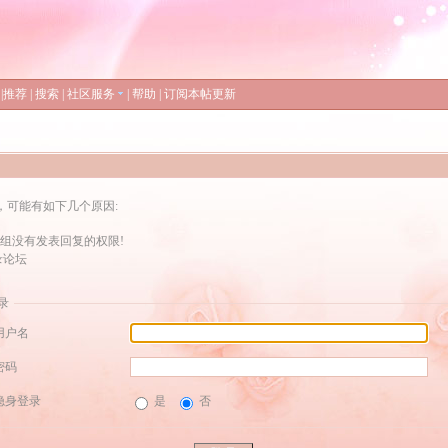
|
推荐
|
搜索
|
社区服务
|
帮助
|
订阅本帖更新
，可能有如下几个原因:
组没有发表回复的权限!
录论坛
录
用户名
密码
隐身登录
是
否