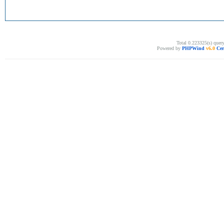
Total 0.223325(s) quer
Powered by
PHPWind
v6.0
Cer