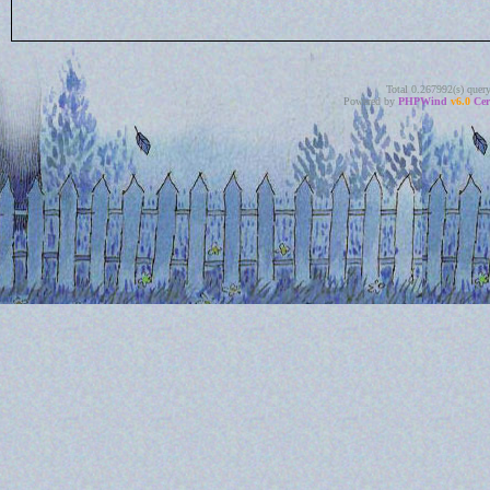
Total 0.267992(s) quer
Powered by
PHPWind
v6.0
Cer