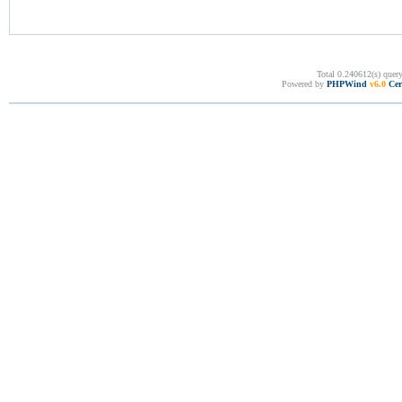
Total 0.240612(s) quer
Powered by
PHPWind
v6.0
Cer