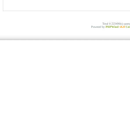
Total 0.223490(s) quer
Powered by
PHPWind
v6.0
Cer