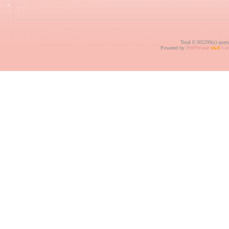
Total 0.305299(s) quer
Powered by
PHPWind
v6.0
Cer