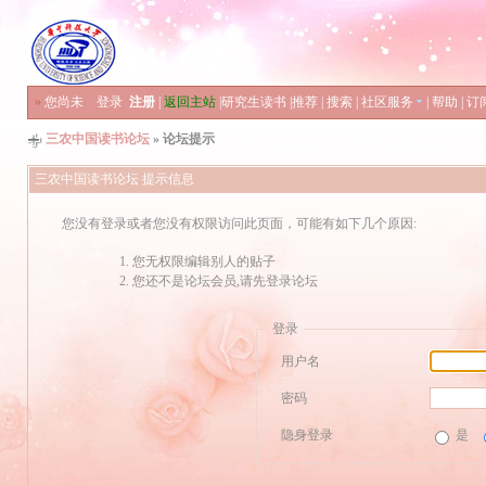
»
您尚未
登录
注册
|
返回主站
|
研究生读书
|
推荐
|
搜索
|
社区服务
|
帮助
|
订
三农中国读书论坛
» 论坛提示
三农中国读书论坛 提示信息
您没有登录或者您没有权限访问此页面，可能有如下几个原因:
您无权限编辑别人的贴子
您还不是论坛会员,请先登录论坛
登录
用户名
密码
隐身登录
是