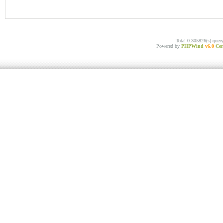
Total 0.305826(s) quer
Powered by
PHPWind
v6.0
Cer