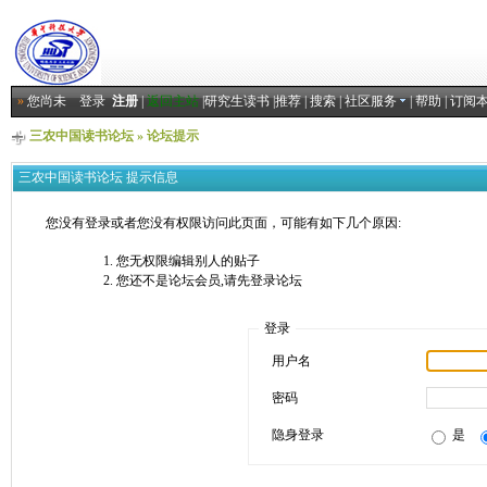
»
您尚未
登录
注册
|
返回主站
|
研究生读书
|
推荐
|
搜索
|
社区服务
|
帮助
|
订阅
三农中国读书论坛
» 论坛提示
三农中国读书论坛 提示信息
您没有登录或者您没有权限访问此页面，可能有如下几个原因:
您无权限编辑别人的贴子
您还不是论坛会员,请先登录论坛
登录
用户名
密码
隐身登录
是