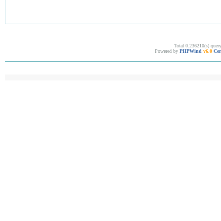
Total 0.236210(s) quer
Powered by
PHPWind
v6.0
Cer