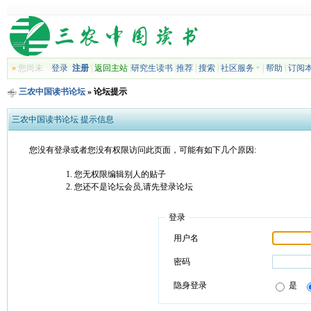
»
您尚未
登录
注册
|
返回主站
|
研究生读书
|
推荐
|
搜索
|
社区服务
|
帮助
|
订阅
三农中国读书论坛
» 论坛提示
三农中国读书论坛 提示信息
您没有登录或者您没有权限访问此页面，可能有如下几个原因:
您无权限编辑别人的贴子
您还不是论坛会员,请先登录论坛
登录
用户名
密码
隐身登录
是