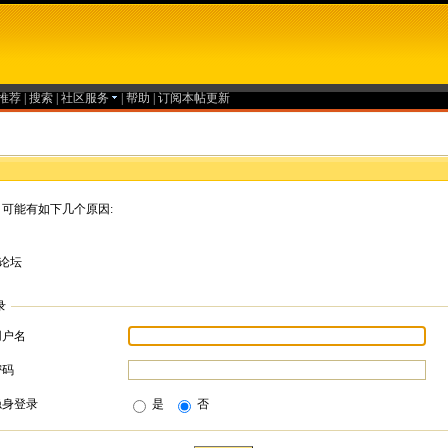
推荐
|
搜索
|
社区服务
|
帮助
|
订阅本帖更新
可能有如下几个原因:
论坛
录
用户名
密码
隐身登录
是
否