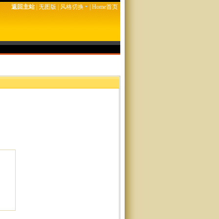
返回主站
|
无图版
|
风格切换
|
Home首页