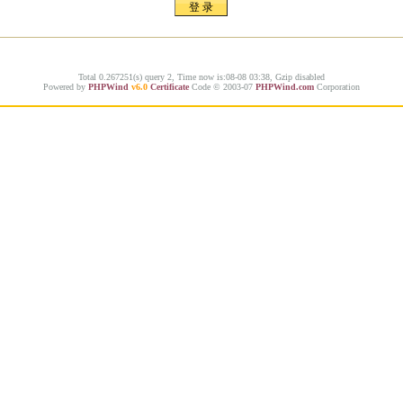
Total 0.267251(s) query 2, Time now is:08-08 03:38, Gzip disabled
Powered by
PHPWind
v6.0
Certificate
Code © 2003-07
PHPWind.com
Corporation