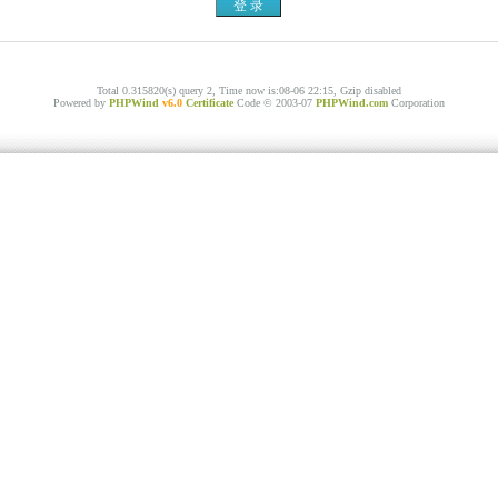
Total 0.315820(s) query 2, Time now is:08-06 22:15, Gzip disabled
Powered by
PHPWind
v6.0
Certificate
Code © 2003-07
PHPWind.com
Corporation