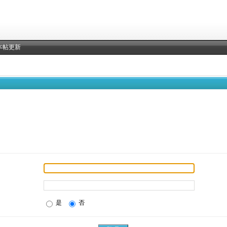
本帖更新
是
否