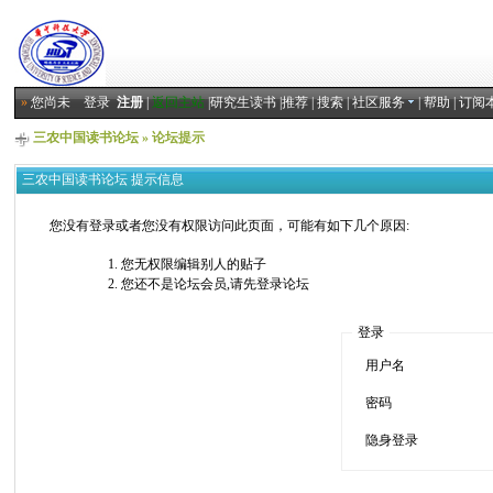
»
您尚未
登录
注册
|
返回主站
|
研究生读书
|
推荐
|
搜索
|
社区服务
|
帮助
|
订阅
三农中国读书论坛
» 论坛提示
三农中国读书论坛 提示信息
您没有登录或者您没有权限访问此页面，可能有如下几个原因:
您无权限编辑别人的贴子
您还不是论坛会员,请先登录论坛
登录
用户名
密码
隐身登录