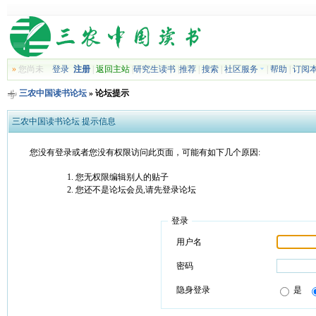
»
您尚未
登录
注册
|
返回主站
|
研究生读书
|
推荐
|
搜索
|
社区服务
|
帮助
|
订阅
三农中国读书论坛
» 论坛提示
三农中国读书论坛 提示信息
您没有登录或者您没有权限访问此页面，可能有如下几个原因:
您无权限编辑别人的贴子
您还不是论坛会员,请先登录论坛
登录
用户名
密码
隐身登录
是