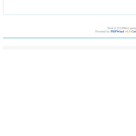
Total 0.251208(s) quer
Powered by
PHPWind
v6.0
Cer