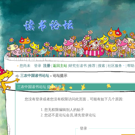
»
您尚未
登录
注册
|
返回主站
|
研究生读书
|
推荐
|
搜索
|
社区服务
|
帮助
三农中国读书论坛
» 论坛提示
三农中国读书论坛 提示信息
您没有登录或者您没有权限访问此页面，可能有如下几个原因:
您无权限编辑别人的贴子
您还不是论坛会员,请先登录论坛
登录