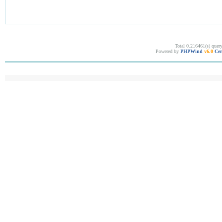
Total 0.216461(s) quer
Powered by
PHPWind
v6.0
Cer