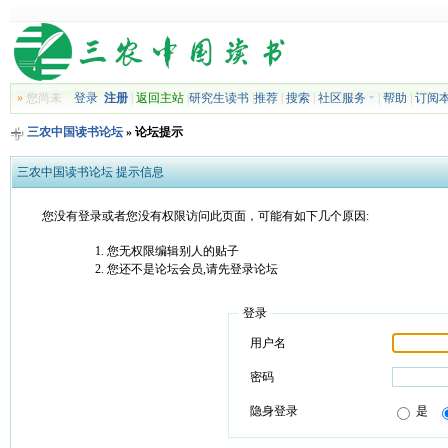
»
您尚未
登录
注册
|
返回主站
|
研究生读书
|
推荐
|
搜索
|
社区服务
|
帮助
|
订阅
三农中国读书论坛
» 论坛提示
三农中国读书论坛 提示信息
您没有登录或者您没有权限访问此页面，可能有如下几个原因:
您无权限编辑别人的贴子
您还不是论坛会员,请先登录论坛
登录
用户名
密码
隐身登录
是