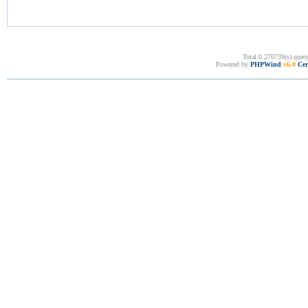
Total 0.270739(s) quer
Powered by
PHPWind
v6.0
Cer