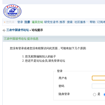
»
您尚未
登录
注册
|
返回主站
|
研究生读书
|
推荐
|
搜索
|
社区服务
|
帮助
|
订阅
三农中国读书论坛
» 论坛提示
三农中国读书论坛 提示信息
您没有登录或者您没有权限访问此页面，可能有如下几个原因:
您无权限编辑别人的贴子
您还不是论坛会员,请先登录论坛
登录
用户名
密码
隐身登录
是