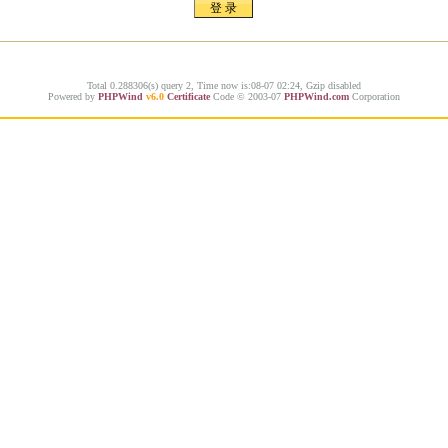
Total 0.288306(s) query 2, Time now is:08-07 02:24, Gzip disabled
Powered by
PHPWind
v6.0
Certificate
Code © 2003-07
PHPWind.com
Corporation