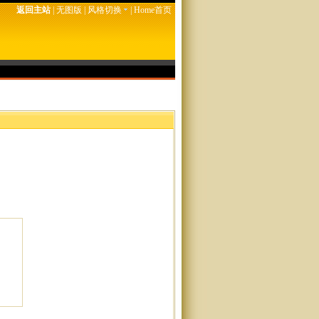
返回主站
|
无图版
|
风格切换
|
Home首页