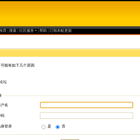
推荐
|
搜索
|
社区服务
|
帮助
|
订阅本帖更新
可能有如下几个原因:
论坛
录
用户名
密码
隐身登录
是
否