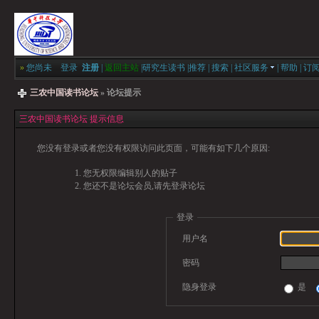
»
您尚未
登录
注册
|
返回主站
|
研究生读书
|
推荐
|
搜索
|
社区服务
|
帮助
|
订
三农中国读书论坛
» 论坛提示
三农中国读书论坛 提示信息
您没有登录或者您没有权限访问此页面，可能有如下几个原因:
您无权限编辑别人的贴子
您还不是论坛会员,请先登录论坛
登录
用户名
密码
隐身登录
是