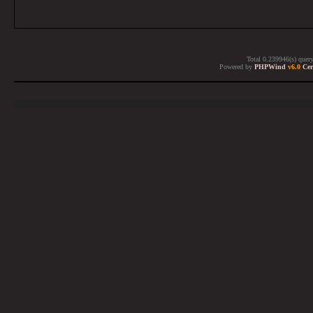
Total 0.239946(s) quer
Powered by
PHPWind
v6.0
Cer