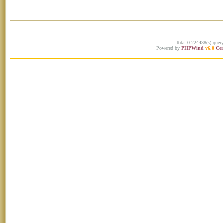
Total 0.224438(s) quer
Powered by
PHPWind
v6.0
Cer