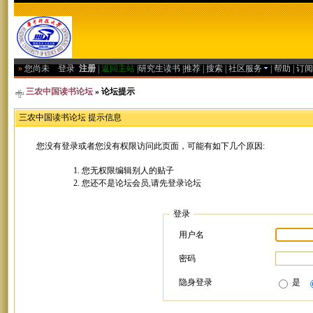
»
您尚未
登录
注册
|
返回主站
|
研究生读书
|
推荐
|
搜索
|
社区服务
|
帮助
|
订阅
三农中国读书论坛
» 论坛提示
三农中国读书论坛 提示信息
您没有登录或者您没有权限访问此页面，可能有如下几个原因:
您无权限编辑别人的贴子
您还不是论坛会员,请先登录论坛
登录
用户名
密码
隐身登录
是