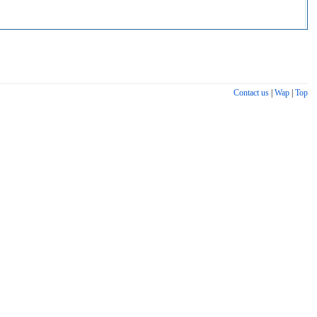
Contact us
|
Wap
|
Top