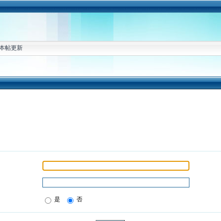
本帖更新
是
否