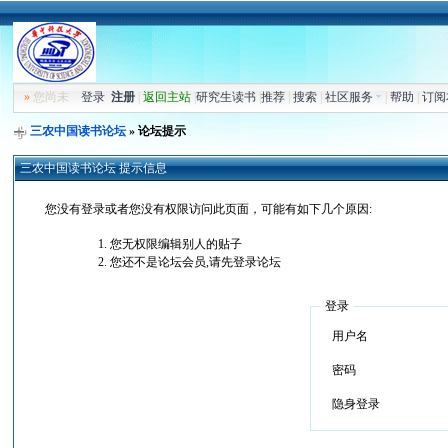
»
您尚未
登录
注册
|
返回主站
|
研究生读书
|
推荐
|
搜索
|
社区服务
|
帮助
|
订阅
三农中国读书论坛
» 论坛提示
三农中国读书论坛 提示信息
您没有登录或者您没有权限访问此页面，可能有如下几个原因:
您无权限编辑别人的贴子
您还不是论坛会员,请先登录论坛
登录
用户名
密码
隐身登录