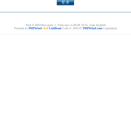
Total 0.309316(s) query 2, Time now is:08-08 18:41, Gzip disabled
Powered by
PHPWind
v6.0
Certificate
Code © 2003-07
PHPWind.com
Corporation