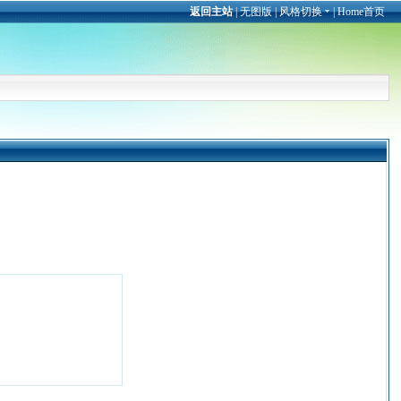
返回主站
|
无图版
|
风格切换
|
Home首页