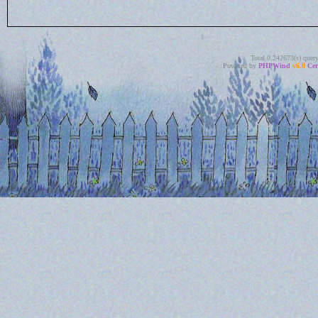
Total 0.242673(s) quer
Powered by
PHPWind
v6.0
Cer