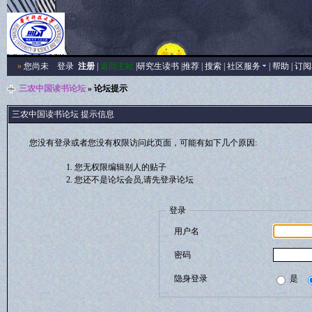
»
您尚未
登录
注册
|
返回主站
|
研究生读书
|
推荐
|
搜索
|
社区服务
|
帮助
|
订阅
三农中国读书论坛
» 论坛提示
三农中国读书论坛 提示信息
您没有登录或者您没有权限访问此页面，可能有如下几个原因:
您无权限编辑别人的贴子
您还不是论坛会员,请先登录论坛
登录
用户名
密码
隐身登录
是