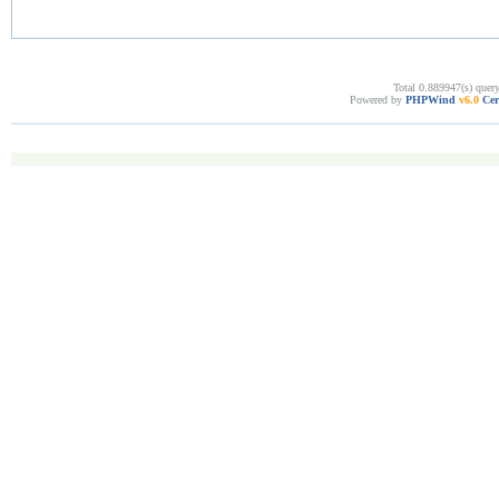
Total 0.889947(s) quer
Powered by
PHPWind
v6.0
Cer