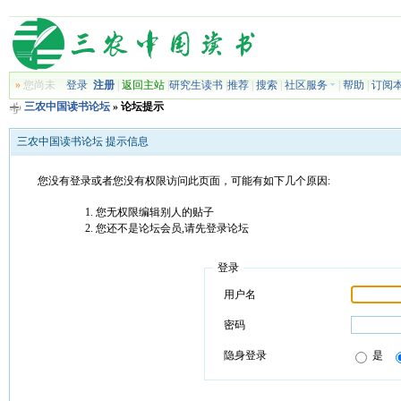
»
您尚未
登录
注册
|
返回主站
|
研究生读书
|
推荐
|
搜索
|
社区服务
|
帮助
|
订阅
三农中国读书论坛
» 论坛提示
三农中国读书论坛 提示信息
您没有登录或者您没有权限访问此页面，可能有如下几个原因:
您无权限编辑别人的贴子
您还不是论坛会员,请先登录论坛
登录
用户名
密码
隐身登录
是