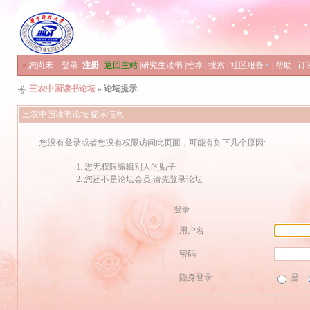
»
您尚未
登录
注册
|
返回主站
|
研究生读书
|
推荐
|
搜索
|
社区服务
|
帮助
|
订
三农中国读书论坛
» 论坛提示
三农中国读书论坛 提示信息
您没有登录或者您没有权限访问此页面，可能有如下几个原因:
您无权限编辑别人的贴子
您还不是论坛会员,请先登录论坛
登录
用户名
密码
隐身登录
是