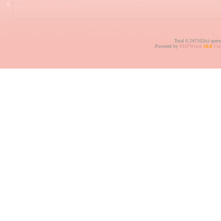
Total 0.247162(s) quer
Powered by
PHPWind
v6.0
Cer