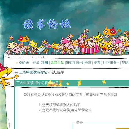
»
您尚未
登录
注册
|
返回主站
|
研究生读书
|
推荐
|
搜索
|
社区服务
|
帮助
三农中国读书论坛
» 论坛提示
三农中国读书论坛 提示信息
您没有登录或者您没有权限访问此页面，可能有如下几个原因:
您无权限编辑别人的贴子
您还不是论坛会员,请先登录论坛
登录