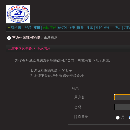
»
您尚未
登录
注册
|
返回主站
|
研究生读书
|
推荐
|
搜索
|
社区服务
|
帮助
|
订
三农中国读书论坛
» 论坛提示
三农中国读书论坛 提示信息
您没有登录或者您没有权限访问此页面，可能有如下几个原因:
您无权限编辑别人的贴子
您还不是论坛会员,请先登录论坛
登录
用户名
密码
隐身登录
是