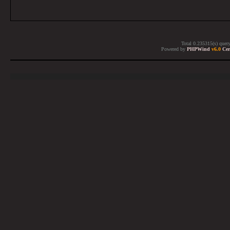
Total 0.235315(s) quer
Powered by
PHPWind
v6.0
Cer