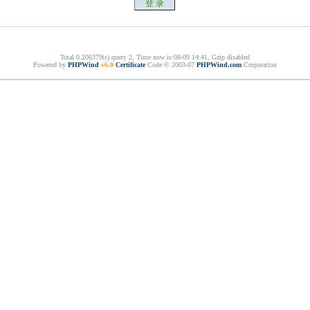
Total 0.206379(s) query 2, Time now is:08-09 14:41, Gzip disabled
Powered by
PHPWind
v6.0
Certificate
Code © 2003-07
PHPWind.com
Corporation