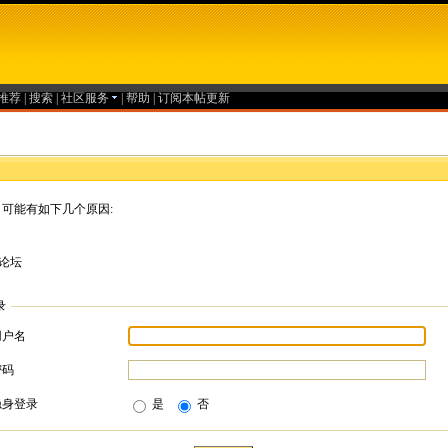
推荐
|
搜索
|
社区服务
|
帮助
|
订阅本帖更新
可能有如下几个原因:
论坛
录
用户名
密码
隐身登录
是
否