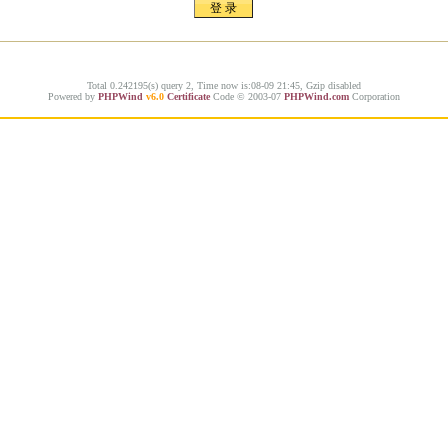
Total 0.242195(s) query 2, Time now is:08-09 21:45, Gzip disabled
Powered by
PHPWind
v6.0
Certificate
Code © 2003-07
PHPWind.com
Corporation