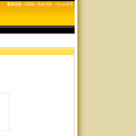
返回主站
|
无图版
|
风格切换
|
Home首页