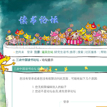
»
您尚未
登录
注册
|
返回主站
|
研究生读书
|
推荐
|
搜索
|
社区服务
|
帮助
三农中国读书论坛
» 论坛提示
三农中国读书论坛 提示信息
您没有登录或者您没有权限访问此页面，可能有如下几个原因:
您无权限编辑别人的贴子
您还不是论坛会员,请先登录论坛
登录