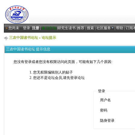
»
您尚未
登录
注册
|
返回主站
|
研究生读书
|
推荐
|
搜索
|
社区服务
|
帮助
|
订阅
三农中国读书论坛
» 论坛提示
三农中国读书论坛 提示信息
您没有登录或者您没有权限访问此页面，可能有如下几个原因:
您无权限编辑别人的贴子
您还不是论坛会员,请先登录论坛
登录
用户名
密码
隐身登录