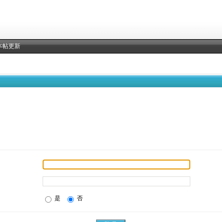
本帖更新
是
否