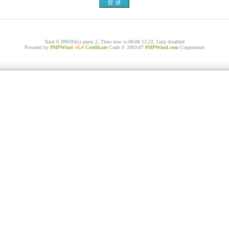
Total 0.399595(s) query 2, Time now is:08-08 13:22, Gzip disabled
Powered by
PHPWind
v6.0
Certificate
Code © 2003-07
PHPWind.com
Corporation