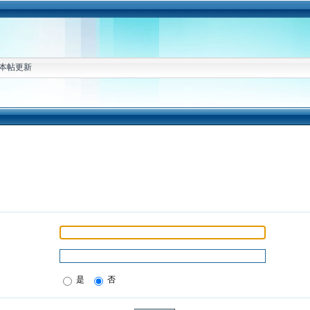
本帖更新
是
否