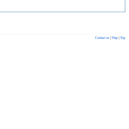
Contact us
|
Wap
|
Top