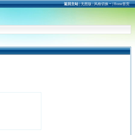
返回主站
|
无图版
|
风格切换
|
Home首页