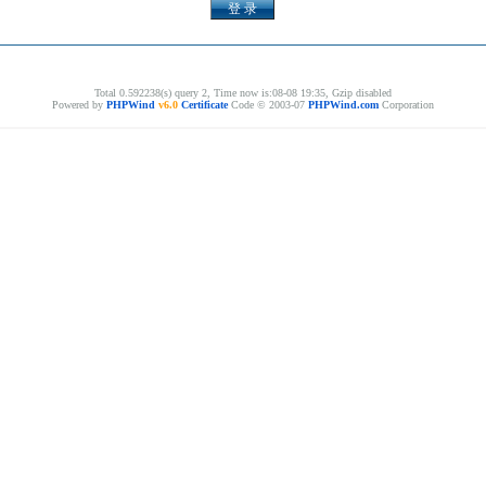
Total 0.592238(s) query 2, Time now is:08-08 19:35, Gzip disabled
Powered by
PHPWind
v6.0
Certificate
Code © 2003-07
PHPWind.com
Corporation