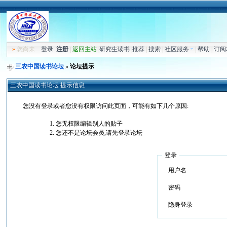
»
您尚未
登录
注册
|
返回主站
|
研究生读书
|
推荐
|
搜索
|
社区服务
|
帮助
|
订阅
三农中国读书论坛
» 论坛提示
三农中国读书论坛 提示信息
您没有登录或者您没有权限访问此页面，可能有如下几个原因:
您无权限编辑别人的贴子
您还不是论坛会员,请先登录论坛
登录
用户名
密码
隐身登录