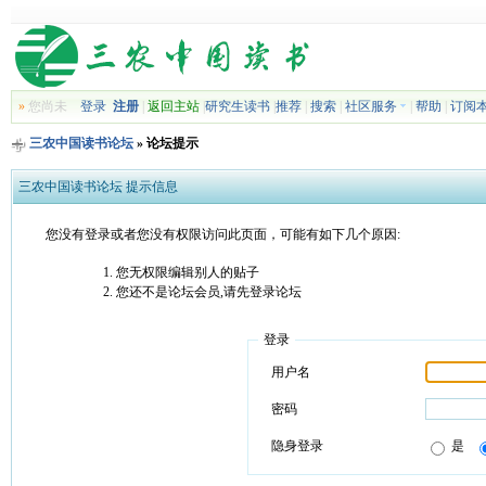
»
您尚未
登录
注册
|
返回主站
|
研究生读书
|
推荐
|
搜索
|
社区服务
|
帮助
|
订阅
三农中国读书论坛
» 论坛提示
三农中国读书论坛 提示信息
您没有登录或者您没有权限访问此页面，可能有如下几个原因:
您无权限编辑别人的贴子
您还不是论坛会员,请先登录论坛
登录
用户名
密码
隐身登录
是