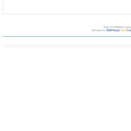
Total 0.536808(s) quer
Powered by
PHPWind
v6.0
Cer