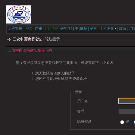
»
您尚未
登录
注册
|
返回主站
|
研究生读书
|
推荐
|
搜索
|
社区服务
|
帮助
|
订
三农中国读书论坛
» 论坛提示
三农中国读书论坛 提示信息
您没有登录或者您没有权限访问此页面，可能有如下几个原因:
您无权限编辑别人的贴子
您还不是论坛会员,请先登录论坛
登录
用户名
密码
隐身登录
是