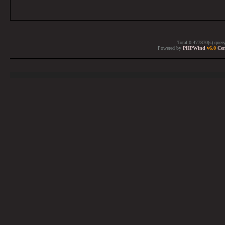
Total 0.477870(s) quer
Powered by
PHPWind
v6.0
Cer