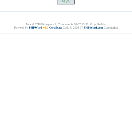
Total 0.971890(s) query 2, Time now is:08-07 13:50, Gzip disabled
Powered by
PHPWind
v6.0
Certificate
Code © 2003-07
PHPWind.com
Corporation