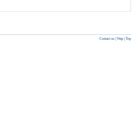
Contact us
|
Wap
|
Top