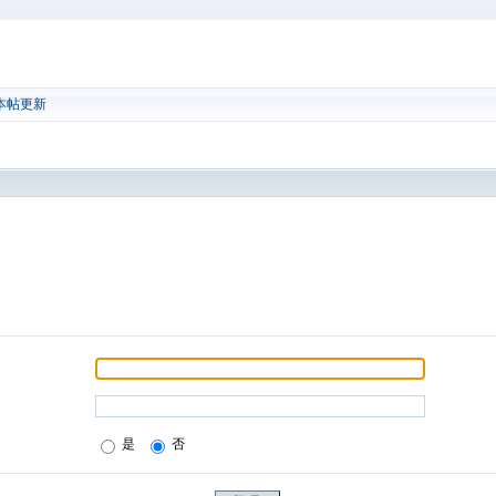
本帖更新
是
否