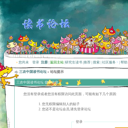
»
您尚未
登录
注册
|
返回主站
|
研究生读书
|
推荐
|
搜索
|
社区服务
|
帮助
三农中国读书论坛
» 论坛提示
三农中国读书论坛 提示信息
您没有登录或者您没有权限访问此页面，可能有如下几个原因:
您无权限编辑别人的贴子
您还不是论坛会员,请先登录论坛
登录