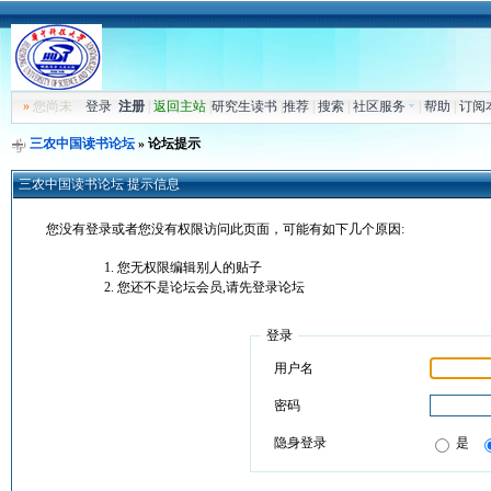
»
您尚未
登录
注册
|
返回主站
|
研究生读书
|
推荐
|
搜索
|
社区服务
|
帮助
|
订阅
三农中国读书论坛
» 论坛提示
三农中国读书论坛 提示信息
您没有登录或者您没有权限访问此页面，可能有如下几个原因:
您无权限编辑别人的贴子
您还不是论坛会员,请先登录论坛
登录
用户名
密码
隐身登录
是