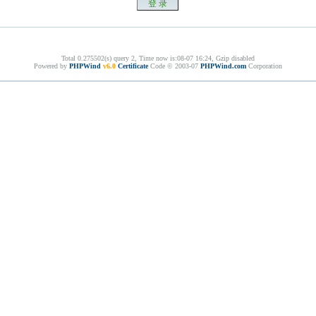
Total 0.275502(s) query 2, Time now is:08-07 16:24, Gzip disabled
Powered by
PHPWind
v6.0
Certificate
Code © 2003-07
PHPWind.com
Corporation