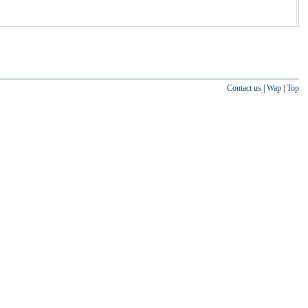
Contact us
|
Wap
|
Top