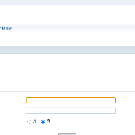
本帖更新
是
否