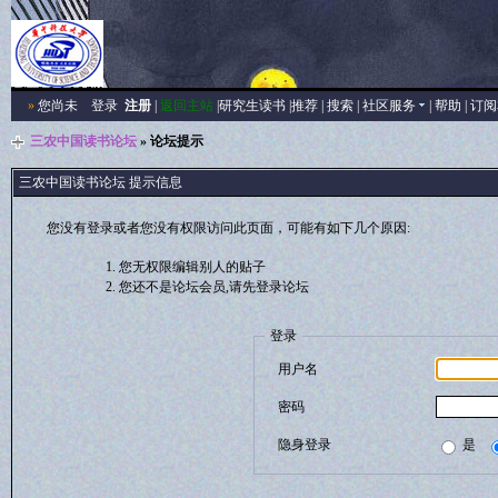
»
您尚未
登录
注册
|
返回主站
|
研究生读书
|
推荐
|
搜索
|
社区服务
|
帮助
|
订阅
三农中国读书论坛
» 论坛提示
三农中国读书论坛 提示信息
您没有登录或者您没有权限访问此页面，可能有如下几个原因:
您无权限编辑别人的贴子
您还不是论坛会员,请先登录论坛
登录
用户名
密码
隐身登录
是