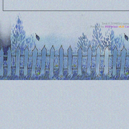
Total 0.219483(s) quer
Powered by
PHPWind
v6.0
Cer