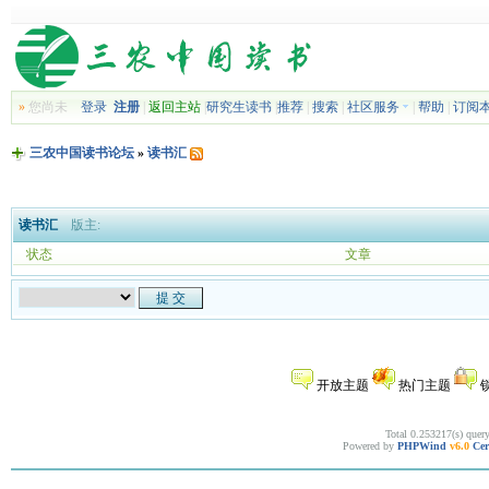
»
您尚未
登录
注册
|
返回主站
|
研究生读书
|
推荐
|
搜索
|
社区服务
|
帮助
|
订阅
三农中国读书论坛
»
读书汇
读书汇
版主:
状态
文章
开放主题
热门主题
Total 0.253217(s) quer
Powered by
PHPWind
v6.0
Cer