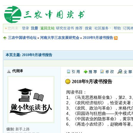
»
您尚未
登录
注册
|
返回主站
|
研究生读书
|
推荐
|
搜索
|
社区服务
|
帮助
|
订阅
三农中国读书论坛
»
河南大学三农发展研究会
»
2018年9月读书报告
本页主题:
2018年9月读书报告
代润泽
2018年9月读书报告
阅读书目：
1、《马克思恩格斯全集》，第2、3、
2、《农民经济组织》，恰亚诺夫著
3、《农民、政治与革命》，米格代
4、《田园诗与狂想曲——关中模式
5、《中国农业的隐形革命》，黄宗
6、《再造小农经济》，赵晓峰等著
级别:
新手上路