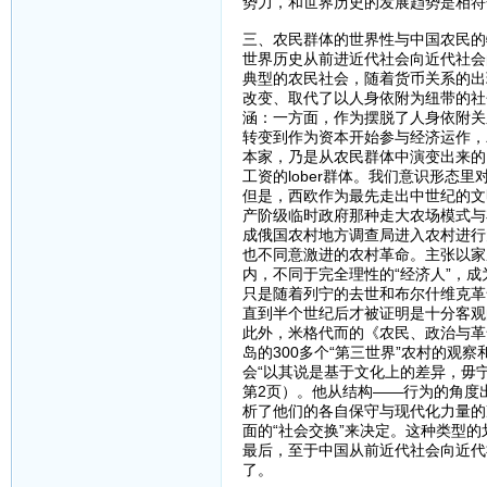
势力，和世界历史的发展趋势是相符
三、农民群体的世界性与中国农民的
世界历史从前进近代社会向近代社会
典型的农民社会，随着货币关系的出
改变、取代了以人身依附为纽带的社
涵：一方面，作为摆脱了人身依附关
转变到作为资本开始参与经济运作，
本家，乃是从农民群体中演变出来的
工资的lober群体。我们意识形态
但是，西欧作为最先走出中世纪的文
产阶级临时政府那种走大农场模式与
成俄国农村地方调查局进入农村进行
也不同意激进的农村革命。主张以家
内，不同于完全理性的“经济人”，
只是随着列宁的去世和布尔什维克革
直到半个世纪后才被证明是十分客观
此外，米格代而的《农民、政治与革
岛的300多个“第三世界”农村的
会“以其说是基于文化上的差异，毋
第2页）。他从结构——行为的角度出
析了他们的各自保守与现代化力量的
面的“社会交换”来决定。这种类型
最后，至于中国从前近代社会向近代
了。