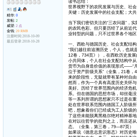
读书总结：
世界视野下的农民发展与历史、社会
关键：历史发展中的社会支配；大共
精华:
0
发帖:
2
当下我们密切关注的“三农问题”，
威望:
2 点
的农民色彩。但只要历经了从前近代
金钱:
20 RMB
业转型的问题，只不过世界各个地区
注册时间:2018-10-09
最后登录:2018-10-28
一、西欧与德国历史、社会支配结构
“我们越往前追溯历史，个人，也就
12卷，734页》），在西欧历史
小共同体，个人在社会支配结构中从
货币为自身造价值的表现形式——“
位于资产阶级关系”（全集，21卷，
来的阶段性，无疑就带有某种对自由
然而，作为一个具有高度历史关怀与
美好。历经了世界范围内的经济危机
系。但在德国的思想市场，却丝毫没
等一系列所谓的思想家只不过是在重
处在世界联系范围内德国工人阶级所
吧，想象着你们已经成为工人阶级的
了这些未能脱离黑格尔绝对精神基地
在对以往哲学的批判之上，而且还从
态。（全集，第三卷，79—87页）
如果说《德意志意识形态》对历史唯