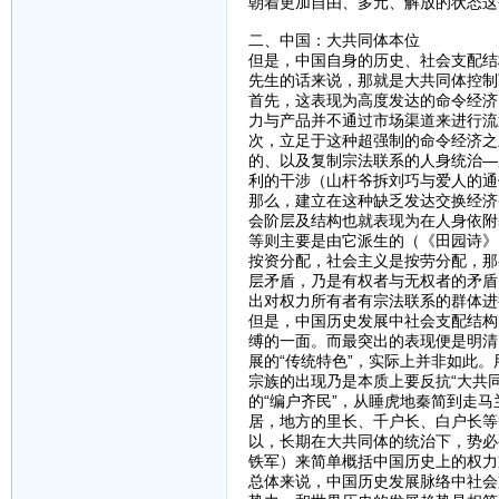
朝着更加自由、多元、解放的状态这
二、中国：大共同体本位
但是，中国自身的历史、社会支配结
先生的话来说，那就是大共同体控制
首先，这表现为高度发达的命令经济
力与产品并不通过市场渠道来进行流
次，立足于这种超强制的命令经济之
的、以及复制宗法联系的人身统治—
利的干涉（山杆爷拆刘巧与爱人的通
那么，建立在这种缺乏发达交换经济
会阶层及结构也就表现为在人身依附
等则主要是由它派生的（《田园诗》
按资分配，社会主义是按劳分配，那
层矛盾，乃是有权者与无权者的矛盾
出对权力所有者有宗法联系的群体进
但是，中国历史发展中社会支配结构
缚的一面。而最突出的表现便是明清
展的“传统特色”，实际上并非如此
宗族的出现乃是本质上要反抗“大共
的“编户齐民”，从睡虎地秦简到走
居，地方的里长、千户长、白户长等
以，长期在大共同体的统治下，势必
铁军）来简单概括中国历史上的权力
总体来说，中国历史发展脉络中社会