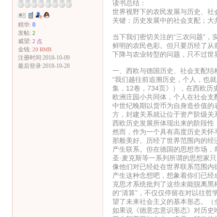
读书总结：
世界视野下的农民发展与历史、社
关键：历史发展中的社会支配；大
精华:
0
发帖:
2
当下我们密切关注的“三农问题”
威望:
2 点
鲜明的农民色彩。但只要历经了从
金钱:
20 RMB
下降与农业转型的问题，只不过世
注册时间:2018-10-09
最后登录:2018-10-28
一、西欧与德国历史、社会支配结
“我们越往前追溯历史，个人，也
集，12卷，734页》），在西欧
欧洲庄园小共同体，个人在社会支
中世纪晚期以货币为自身造价值的
方，封建关系就让位于资产阶级关系
西欧历史发展所体现出来的阶段性
然而，作为一个具有高度历史关怀
那般美好。历经了世界范围内的经
产生联系。但在德国的思想市场，
圣·麦克斯等一系列所谓的思想家只
像他们对已经处在世界联系范围内
产生这种念想吧，想象着你们已经成
克思才系统批判了这些未能脱离黑
的“清算”，不仅仅停留在对以往
望了未来社会主义的基本形态。（全
如果说《德意志意识形态》对历史