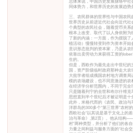
总体来说，中国历史发展脉络中社
同体势力，和世界历史的发展趋势
三、农民群体的世界性与中国农民
世界历史从前进近代社会向近代社
个典型的农民社会，随着货币关系
根本上改变、取代了以人身依附为
了新的内涵：一方面，作为摆脱了
植活动）慢慢转变到作为资本开始
意识形态批判的资本家，乃是从农
依靠出卖劳动力来获得工资的lob
生的。
但是，西欧作为最先走出中世纪的
国，资产阶级临时政府那种走大农
大批学者组成俄国农村地方调查局
模的农场建设，也不同意激进的农
在经济学分析范围内，不同于完全
只是随着列宁的去世和布尔什维克
思想直到半个世纪后才被证明是十
此外，米格代而的《农民、政治与
洋群岛的300多个“第三世界”农
西欧社会“以其说是基于文化上的
治与革命》,第2页）。他从结构—
村”两种类型，并分析了他们的各
力量之间利益与服务方面的“社会