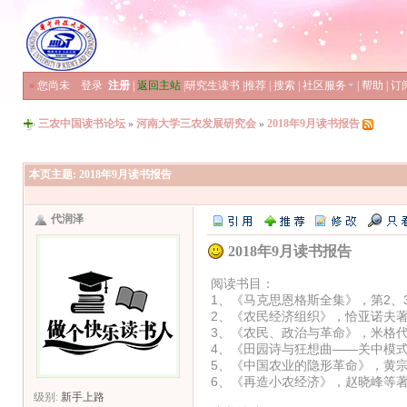
»
您尚未
登录
注册
|
返回主站
|
研究生读书
|
推荐
|
搜索
|
社区服务
|
帮助
|
订
三农中国读书论坛
»
河南大学三农发展研究会
»
2018年9月读书报告
本页主题:
2018年9月读书报告
代润泽
2018年9月读书报告
阅读书目：
1、《马克思恩格斯全集》，第2、3
2、《农民经济组织》，恰亚诺夫
3、《农民、政治与革命》，米格
4、《田园诗与狂想曲——关中模
5、《中国农业的隐形革命》，黄
6、《再造小农经济》，赵晓峰等
级别:
新手上路