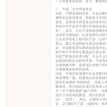
了人朝着更加自由、多元、解放的
二、中国：大共同体本位
但是，中国自身的历史、社会支配
秦晖先生的话来说，那就是大共同
首先，这表现为高度发达的命令经
劳动力与产品并不通过市场渠道来
页）。其次，立足于这种超强制的
法纽带为基础的、以及复制宗法联
公法关系对私人权利的干涉（山杆
那么，建立在这种缺乏发达交换经
会，社会阶层及结构也就表现为在
财产的不平等则主要是由它派生的（
说资产阶级是按资分配，社会主义
会最深刻的社会阶层矛盾，乃是有
当改朝换代时，就表现出对权力所
大规模屠杀的农民战争。
但是，中国历史发展中社会支配结
体束缚的一面。而最突出的表现便
国历史发展的“传统特色”，实际上
聚居体，而宗族的出现乃是本质上
方一竿子插到底的“编户齐民”，
地方小共同体的聚居，地方的里长
论》，38页）。所以，长期在大
说，以“国权不下县”（温铁军）