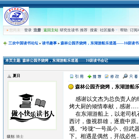
»
您尚未
登录
注册
|
返回主站
|
研究生读书
|
推荐
|
搜索
|
社区服务
|
帮助
|
订阅
三农中国读书论坛
»
读书趣事
»
森林公园齐烧烤，东湖游船乐逍遥——16级读书
本页主题:
森林公园齐烧烤，东湖游船乐逍遥——16级读书会记
夏日
森林公园齐烧烤，东湖游船乐
感谢以文杰为总负责人的组
烤大厨的倾情奉献，感谢…
在东湖游船上，以老司机石
西讨，傲视群雄，逐鹿中原
遇。“玲珑”一号虽小，但
下。相遇是偶然，开战必然
级别:
骑士