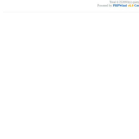
Total 0.253993(s) quer
Powered by
PHPWind
v6.0
Cer