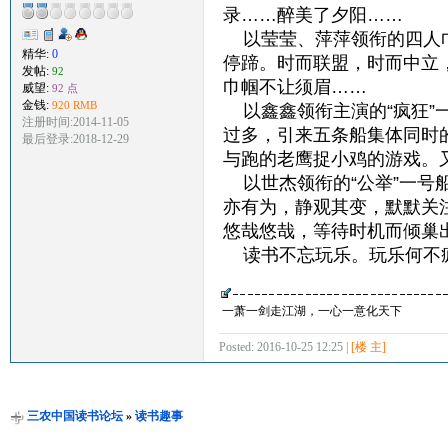
录……醉美了夕阳……
以莹莹、萍萍领衔的四人巾
精华:
0
停蹄。时而联盟，时而中立
发帖:
92
巾帼不让须眉……
威望:
92 点
金钱:
920 RMB
以鑫鑫领衔主演的“疯狂”
注册时间:2014-11-05
过多，引来五条船集体同时
最后登录:2018-12-29
与跑的老鹰捉小鸡的游戏。
以世杰领衔的“公举”一号船
亦有为，静观其变，默默关
悠哉悠哉，等待时机而倾巢
读书不忘玩乐。玩乐何不疯狂
一萧一剑走江湖，一心一意化天下
Posted: 2016-10-25 12:25 |
[楼 主]
三农中国读书论坛
»
读书趣事