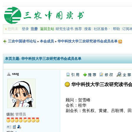
»
您尚未
登录
注册
|
返回主站
|
研究生读书
|
推荐
|
搜索
|
社区服务
|
帮助
|
订阅
三农中国读书论坛
»
本会成员
»
华中科技大学三农研究读书会成员名单
本页主题:
华中科技大学三农研究读书会成员名单
snzg
华中科技大学三农研究读书
顾问：贺雪峰
会长：桂华
副会长：焦长权、黄健、吕盼博、田
级别:
管理员