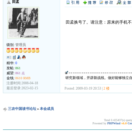
田孟
田孟换号了。请注意：原来的手机不用
级别:
管理员
精华:
0
发帖:
861
威望:
861 点
研究新领域，开辟新战线。做好能够独立
金钱:
8610 RMB
注册时间:2008-04-18
最后登录:2023-02-15
Posted: 2009-03-19 20:53 |
2 楼
三农中国读书论坛
»
本会成员
Total 0.425437(s) quer
Powered by
PHPWind
v6.0
Cer