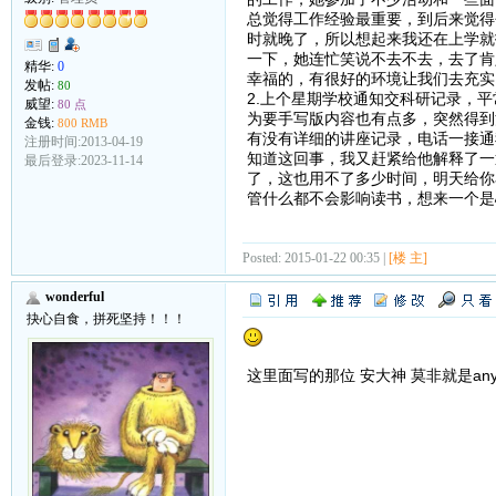
总觉得工作经验最重要，到后来觉得
时就晚了，所以想起来我还在上学就
一下，她连忙笑说不去不去，去了肯
精华:
0
幸福的，有很好的环境让我们去充实
发帖:
80
2.上个星期学校通知交科研记录，
威望:
80 点
为要手写版内容也有点多，突然得到
金钱:
800 RMB
有没有详细的讲座记录，电话一接通
注册时间:2013-04-19
知道这回事，我又赶紧给他解释了一
最后登录:2023-11-14
了，这也用不了多少时间，明天给你
管什么都不会影响读书，想来一个是
Posted: 2015-01-22 00:35 |
[楼 主]
wonderful
抉心自食，拼死坚持！！！
这里面写的那位 安大神 莫非就是anyo