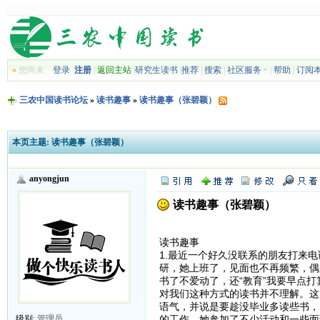
»
您尚未
登录
注册
|
返回主站
|
研究生读书
|
推荐
|
搜索
|
社区服务
|
帮助
|
订阅
三农中国读书论坛
»
读书趣事
»
读书趣事（张碧颖）
本页主题:
读书趣事（张碧颖）
anyongjun
读书趣事（张碧颖）
读书趣事
1.最近一个好久没联系的朋友打来
研，她上班了，见面也不再频繁，偶
书了不爱动了，还“教育”我要早点
对我们这种方式的读书并不理解。这
语气，并说是要趁没毕业多读些书，
的工作，她参加了不少活动和一些面
级别:
管理员