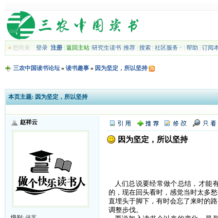
»
您尚未
登录
注册
|
返回主站
|
研究生读书
|
推荐
|
搜索
|
社区服务
|
帮助
|
订阅
三农中国读书论坛
»
读书趣事
»
因为坚定，所以坚持
本页主题:
因为坚定，所以坚持
赵祥云
因为坚定，所以坚持
人们总说要经常做个总结，才能有
的，现在回头看时，感觉当时太多愁
直埋头于脚下，有时会忘了来时的路
调整步伐。
级别:
侠客