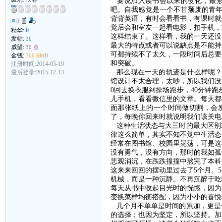
要说加入读书会以来的变化，最形
吧。自我感觉是一个不甘颓废的青
背背英语，有时会看看书，有课时就
觉后会和室友一起看电影，扣手机，
精华:
0
这样结束了。这样看，我的一天还没
发帖:
30
最大的特点或者可以说缺点是不能持
威望:
30 点
可都持续不了太久，一段时间后总要
金钱:
300 RMB
和突破。
注册时间:2014-05-19
那么现在一天的轨迹是什么样呢？
最后登录:2015-12-13
馆设计不太合理，太吵，所以我们没
0
回去换衣服到操场跑步，
40
分钟跑
儿手机，看看微信里的文章。每天都
面那张纸上的一个时间做切割，会
了，每晚你回来时就说明我们该关电
这种生活状态与大三时的最大区别
律这么简单，其实不知不觉中生活态
经常在图书馆、校园里晃荡，可是这
没有勇气，没有方向，那时的我如孤
悲观消沉，在跌跌撞撞中熬完了本科
这来来回回的摆动里过去了
5
个月。
5
机械，而是一种沉静。不再沉醉于吃
每天从书中收起目光时的恍惚，因为
变换菜样均衡搭配，因为小小的喜悦
几个月不单单是时间的累加，更是
的选择；也因为坚定，所以坚持。加