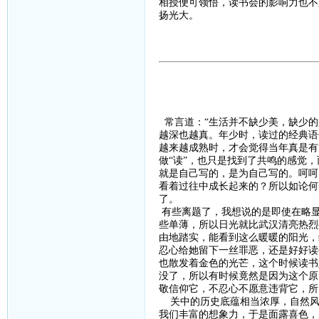
相授便可领悟，读书会的影响力也不
扬光大。
常言道：“生活并不缺少美，缺少的
越深也越真。年少时，读过的经典语
越来越成熟时，才会觉得当年真是有
做“读”，也只是找到了共鸣的感觉
就是自己写的，是为自己写的。呵呵
看着过往中成长起来的？所以如论何
了。
有些离题了，我想说的是即使在略显
些单薄，所以日光就比武汉清亮热烈
由地踏实，能看到这么暖暖的阳光，
忍心给她留下一丝罪恶，还是好好读
也散发着金色的光芒，这个时候读书
没了，所以有时候竟然是因为这个原
敬信仰它，不忍心不愿意违背它，所
关中的历史底蕴相当浓厚，自然风
我们丰富的想象力，于是面露喜色，