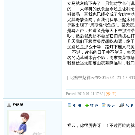
立马就灰暗下去了，只能对学长们说
的……大华科的伙食至今还是让我念
科菜品丰富我也已经变成了食肉性动
尤其奇缺鱼肉，而我们从早上起床到
导致出现了“周期性想鱼症”。某天
是鸟叫声，知道又是每天下午那浩浩
吵，然后就想起不会是它们两拨在打
几天我们正极度极度想吃肉呢，终于
泥路还是那么干净，路灯下连只鸟腿
不过，读书的日子并不单调，每天
名的花草树木合个影，周末去菜市场
我相信当太阳落山夜幕降临时，我们
[ 此贴被赵祥云在2015-01-21 17:4
Posted: 2015-01-21 17:35 |
[楼 主]
舒丽瑰
祥云，你很厉害呀！！不过再吃肉就