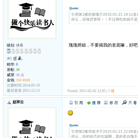
Quote:
引用第1楼舒丽瑰于2015-01-21 19:11发
祥云，你很厉害呀！！不过再吃肉就不是
瑰瑰师姐，不要揭我的老底嘛，好吧
级别:
侠客
精华:
0
发帖:
30
威望:
30 点
金钱:
300 RMB
注册时间:2014-05-19
最后登录:2015-12-13
Posted: 2015-02-02 22:05 |
5 楼
赵祥云
Quote:
引用第2楼邓泉洋于2015-01-21 22:06发
祥云，你的状态好生猛啊，真的是自愧不