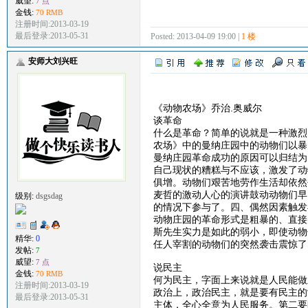
威望:
7 点
金钱:
70 RMB
注册时间:2013-03-19
最后登录:2013-05-31
Posted: 2013-04-09 19:00 |
1 楼
安师大刘兴旺
《动物农场》乔治.奥威尔
谈革命
什么是革命？简单的说就是一种激烈
农场》中的曼纳庄园中的动物们以暴
曼纳庄园革命成功的原因可以归结为
自己现状的糟糕与不应该，激发了动
俱增。动物们艰苦地劳作生活却依然
麦哲的激动人心的演讲鼓动动物们早
级别:
dsgsdag
的情况下参与了。四、偶然因素触发
动物庄园的革命形式是粗暴的、直接
斯先生实力是如此的弱小，即使动物
精华:
0
任人宰割的动物们的突然袭击震惊了
发帖:
7
威望:
7 点
说民主
金钱:
70 RMB
何为民主，字面上来说就是人民能做
注册时间:2013-03-19
政治上，政治民主，就是要有民主的
最后登录:2013-05-31
主体，全心全意为人民服务。第二要