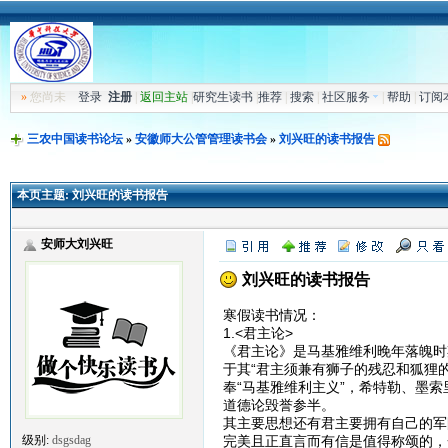
»
您尚未
登录
注册
|
返回主站
|
研究生读书
|
推荐
|
搜索
|
社区服务
|
帮助
|
订阅
三农中国读书论坛
»
安徽师大公管管理读书会
»
刘兴旺的读书报告
本页主题:
刘兴旺的读书报告
安师大刘兴旺
刘兴旺的读书报告
寒假读书情况：
1.<君主论>
《君主论》是马基雅维利晚年落魄时
于其“君主须兼有狮子的残忍和狐狸
奉“马基雅维利主义”，希特勒、墨
道德论毁誉参半。
其主要思想还有君主要拥有自己的军
完美且正直言而有信是值得称颂的，
级别:
dsgsdag