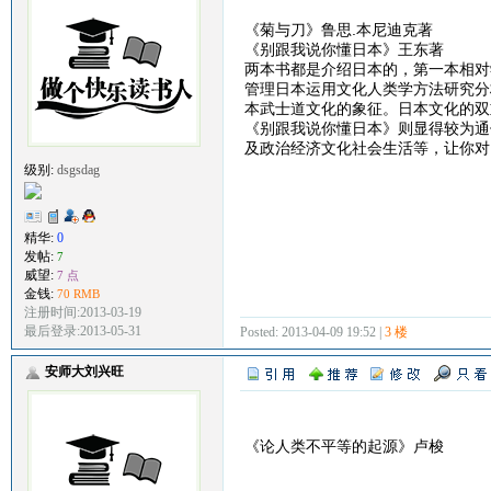
《菊与刀》鲁思.本尼迪克著
《别跟我说你懂日本》王东著
两本书都是介绍日本的，第一本相对
管理日本运用文化人类学方法研究分
本武士道文化的象征。日本文化的双重性
《别跟我说你懂日本》则显得较为通
及政治经济文化社会生活等，让你对
级别:
dsgsdag
精华:
0
发帖:
7
威望:
7 点
金钱:
70 RMB
注册时间:2013-03-19
最后登录:2013-05-31
Posted: 2013-04-09 19:52 |
3 楼
安师大刘兴旺
《论人类不平等的起源》卢梭