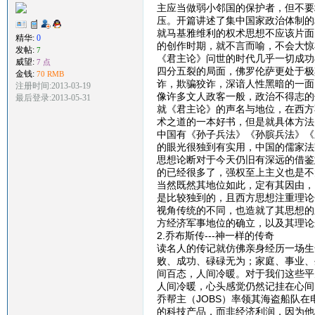
主应当做弱小邻国的保护者，但不要
压。开篇讲述了集中国家政治体制的
就马基雅维利的权术思想不应该片面
精华:
0
的创作时期，就不言而喻，不会大惊
发帖:
7
《君主论》问世的时代几乎一切成功
威望:
7 点
四分五裂的局面，佛罗伦萨更处于极
金钱:
70 RMB
诈，欺骗狡诈，深谙人性黑暗的一面
注册时间:2013-03-19
像许多文人政客一般，政治不得志的
最后登录:2013-05-31
就《君主论》的声名与地位，在西方
术之道的一本好书，但是就具体方法
中国有《孙子兵法》《孙膑兵法》《
的眼光很独到有实用，中国的儒家法
思想论断对于今天仍旧有深远的借鉴
的已经很多了，强权至上主义也是不
当然既然其地位如此，定有其因由，
是比较独到的，且西方思想注重理论
视角传统的不同，也造就了其思想的
方经济军事地位的确立，以及其理论
2.乔布斯传---神一样的传奇
读名人的传记就仿佛亲身经历一场生
败、成功、碌碌无为；家庭、事业、
间百态，人间冷暖。对于我们这些平
人间冷暖，心头感觉仍然记挂在心间
乔帮主（JOBS）率领其海盗船队
的科技产品，而非经济利润，因为他