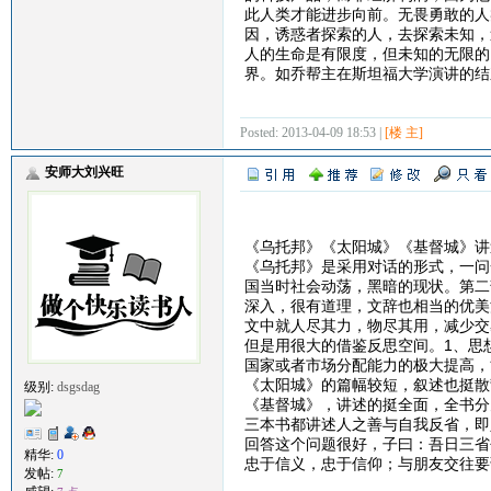
此人类才能进步向前。无畏勇敢的人
因，诱惑者探索的人，去探索未知，
人的生命是有限度，但未知的无限的
界。如乔帮主在斯坦福大学演讲的结束语：S
Posted: 2013-04-09 18:53 |
[楼 主]
安师大刘兴旺
《乌托邦》《太阳城》《基督城》讲述
《乌托邦》是采用对话的形式，一问
国当时社会动荡，黑暗的现状。第二
深入，很有道理，文辞也相当的优美
文中就人尽其力，物尽其用，减少交
但是用很大的借鉴反思空间。1、思
国家或者市场分配能力的极大提高，
《太阳城》的篇幅较短，叙述也挺散
级别:
dsgsdag
《基督城》，讲述的挺全面，全书分
三本书都讲述人之善与自我反省，即
回答这个问题很好，子曰：吾日三省
精华:
0
忠于信义，忠于信仰；与朋友交往要
发帖:
7