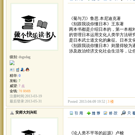
《菊与刀》鲁思.本尼迪克著
《别跟我说你懂日本》王东著
两本书都是介绍日本的，第一本相
的管理日本运用文化人类学方法研
是日本武士道文化的象征。日本文化的
《别跟我说你懂日本》则显得较为
涉及政治经济文化社会生活等，让
级别:
dsgsdag
精华:
0
发帖:
7
威望:
7 点
金钱:
70 RMB
注册时间:2013-03-19
最后登录:2013-05-31
Posted: 2013-04-09 19:52 |
3 楼
安师大刘兴旺
《论人类不平等的起源》卢梭