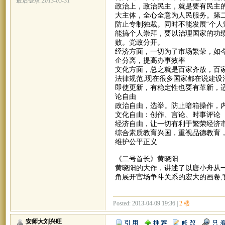
最后登录:2013-05-31
政治上，政治民主，就是要有民主
大主体，全心全意为人民服务。第二
防止专制独裁。同时不能发展“个人
能搞个人崇拜，要以治理国家的功
败。党政分开。
经济方面，一切为了市场繁荣，如
企分离，提高办事效率
文化方面，总之就是百家齐放，百
法律规范,现在很多国家都在说建
即使更新，有稳定性也要有革新，
论自由
政治自由，选举。防止暗箱操作，
文化自由：创作、言论、时事评论
经济自由，让一切有利于繁荣经济
综合素质教育兴国，重视品德教育
维护公平正义
《二号首长》黄晓阳
黄晓阳的大作，讲述了以唐小舟从
角展开官场争斗关系的宏大的画卷,
Posted: 2013-04-09 19:36 |
2 楼
安师大刘兴旺