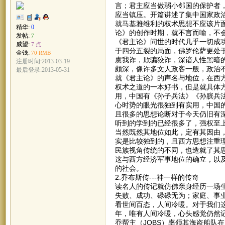
言；君主应当做弱小邻国的保护者
应当镇压。开篇讲述了集中国家政
就马基雅维利的权术思想不应该片
精华:
0
论》的创作时期，就不言而喻，不
发帖:
7
《君主论》问世的时代几乎一切成
威望:
7 点
于四分五裂的局面，佛罗伦萨更处
金钱:
70 RMB
虞我诈，欺骗狡诈，深谙人性黑暗
注册时间:2013-03-19
颇深，像许多文人政客一般，政治
最后登录:2013-05-31
就《君主论》的声名与地位，在西
权术之道的一本好书，但是就具体
用，中国有《孙子兵法》《孙膑兵
心时势的眼光很独到有实用，中国
且很多的思想论断对于今天仍旧有
听到的学到的已经很多了，强权至
当然既然其地位如此，定有其因由
实是比较独到的，且西方思想注重
民族视角传统的不同，也造就了其
这与西方经济军事地位的确立，以
的社会。
2.乔布斯传---神一样的传奇
读名人的传记就仿佛亲身经历一场
失败、成功、碌碌无为；家庭、事
看世间百态，人间冷暖。对于我们
年，唯有人间冷暖，心头感觉仍然
乔帮主（JOBS）率领其海盗船队