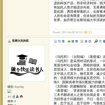
进的科技产品，而非经济利润，因
有如此人类才能进步向前。无畏勇
是此因，诱惑者探索的人，去探索
人的生命是有限度，但未知的无限
世界。如乔帮主在斯坦福大学演讲的结束语
Posted: 2013-04-09 18:53 |
[楼 主]
安师大刘兴旺
《乌托邦》《太阳城》《基督城》讲述
《乌托邦》是采用对话的形式，一
英国当时社会动荡，黑暗的现状。
层层深入，很有道理，文辞也相当
文中就人尽其力，物尽其用，减少
的，但是用很大的借鉴反思空间。1
练3、国家或者市场分配能力的极大
《太阳城》的篇幅较短，叙述也挺
级别:
dsgsdag
《基督城》，讲述的挺全面，全书
三本书都讲述人之善与自我反省，即
为回答这个问题很好，子曰：吾日
精华:
0
家，忠于信义，忠于信仰；与朋友