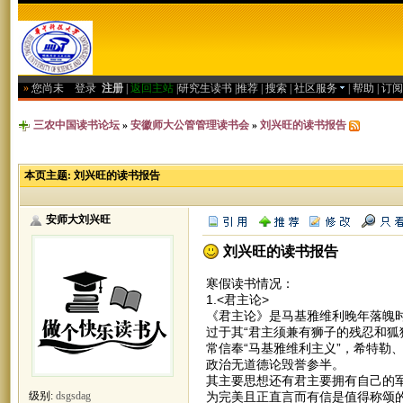
»
您尚未
登录
注册
|
返回主站
|
研究生读书
|
推荐
|
搜索
|
社区服务
|
帮助
|
订阅
三农中国读书论坛
»
安徽师大公管管理读书会
»
刘兴旺的读书报告
本页主题:
刘兴旺的读书报告
安师大刘兴旺
刘兴旺的读书报告
寒假读书情况：
1.<君主论>
《君主论》是马基雅维利晚年落魄
过于其“君主须兼有狮子的残忍和狐
常信奉“马基雅维利主义”，希特勒
政治无道德论毁誉参半。
其主要思想还有君主要拥有自己的
为完美且正直言而有信是值得称颂
级别:
dsgsdag