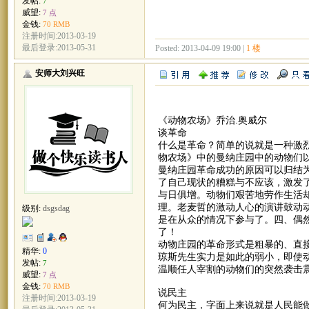
发帖:
7
威望:
7 点
金钱:
70 RMB
注册时间:2013-03-19
最后登录:2013-05-31
Posted: 2013-04-09 19:00 |
1 楼
安师大刘兴旺
《动物农场》乔治.奥威尔
谈革命
什么是革命？简单的说就是一种激
物农场》中的曼纳庄园中的动物们
曼纳庄园革命成功的原因可以归结
了自己现状的糟糕与不应该，激发
与日俱增。动物们艰苦地劳作生活
理。老麦哲的激动人心的演讲鼓动
级别:
dsgsdag
是在从众的情况下参与了。四、偶
了！
动物庄园的革命形式是粗暴的、直
精华:
0
琼斯先生实力是如此的弱小，即使
发帖:
7
温顺任人宰割的动物们的突然袭击
威望:
7 点
金钱:
70 RMB
说民主
注册时间:2013-03-19
何为民主，字面上来说就是人民能