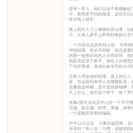
还有一群人，他们让这个夜晚触动
可、新闻里可怕的报道，这些足以
有没有人拼车。
路上的行人三三俩俩的搭讪着，以
计，又有人挤不上即将到来的公交
一个20岁左右的年轻小伙，不停地吆
停地吆喝。他从不间歇，他总是重
的那一批刚出站的人没有听到，他
他应该还是个新手。他给人的感觉
产生距离感。其他出租车司机冷冷
没有人理会他的吆喝，路上的行人
是，你会听到有些人在喃喃私语：
没像他这样喊，是不是急缺钱啊；
不上什么；他长这个样子，除了男生
故事2发生在武汉中心区一个写字
主编，副主编，经理，美编，销售
一个是刚应聘来的编辑。
中午12点左右，大家买饭回来，在
环境吗？新人说：习惯，还挺轻松