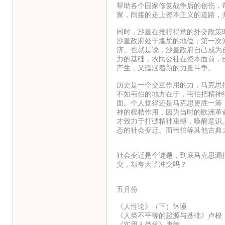
帮助各个国家修复战争后的创伤，
家，间接的走上资本主义的道路，
同时，沙皇在推行得意的外交政策
沙皇政府处于尴尬的地位，第一次
济。也就是说，沙皇政府自己成为
力的基础，农民公社在资本面前，
产生，又蕴涵着新的力量斗争。
历史是一个交互作用的力，马克思
不如韦伯的地方在于，韦伯把精神
面。个人觉得还是马克思更胜一筹
神的桎梏作用，因为当时的欧洲革
才致力于打破精神束缚，唤醒意识
态的社会变迁。而韦伯等其他古典
社会变迁是个谜题，到底马克思漏
突，却夸大了冲突吗？
五月份
《人性论》（下）休谟
《人类不平等的起源与基础》卢梭
《实用人类学》康德