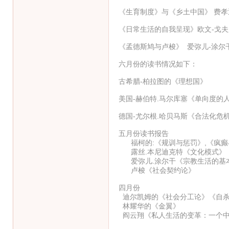
《生育制度》与《乡土中国》 费孝
《日常生活的自我呈现》欧文-戈夫
《孟德斯鸠与卢梭》 爱弥儿-涂尔
六月份的读书情况如下：
古希腊-柏拉图的《理想国》
美国-赫伯特.马尔库塞《单向度的
德国-尤尔根.哈贝马斯《合法化危
五月份读书报告
福柯的:《规训与惩罚》,《疯癫
露丝.本尼迪克特《文化模式》
爱弥儿.涂尔干《宗教生活的基
卢梭《社会契约论》
四月份
迪尔凯姆的《社会分工论》《自杀
林耀华的《金翼》
阎云翔《私人生活的变革：一个中