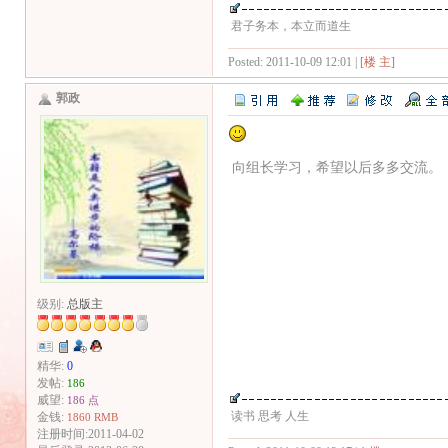
君子务本，本立而道生
Posted: 2011-10-09 12:01 |
[楼 主]
郭政
向组长学习，希望以后多多交流。
级别:
总版主
精华:
0
发帖:
186
威望:
186 点
读书 思考 人生
金钱:
1860 RMB
注册时间:2011-04-02