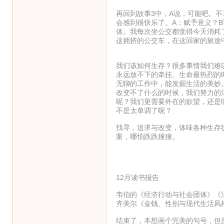
再回到故事3中，A说，可能吧。
会感到很快乐了。A：赋予意义？
体。我每次坐公交都觉得今天消耗
这拥挤的公交车，在这回家的旅途
我们该如何生存？很多事情我们难
永远放不下的牵挂。生命最热烈的
无聊的工作中，能发掘生活的美妙
改变不了什么的时候，我们努力的
呢？我们更需要外在的欲望，还是
不是太单调了呢？
找寻，追求与改变，体味各种生存
案，哪怕跌跌撞撞。
12月读书报告
韦伯的《经济行动与社会团体》《
齐美尔《金钱、性别与现代生活风
结束了，本想画个完美的句号，但