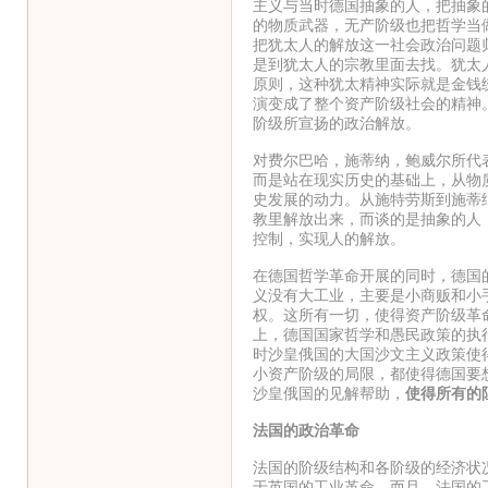
主义与当时德国抽象的人，把抽象
的物质武器，无产阶级也把哲学当
把犹太人的解放这一社会政治问题
是到犹太人的宗教里面去找。犹太
原则，这种犹太精神实际就是金钱
演变成了整个资产阶级社会的精神
阶级所宣扬的政治解放。
对费尔巴哈，施蒂纳，鲍威尔所代
而是站在现实历史的基础上，从物
史发展的动力。从施特劳斯到施蒂
教里解放出来，而谈的是抽象的人
控制，实现人的解放。
在德国哲学革命开展的同时，德国
义没有大工业，主要是小商贩和小
权。这所有一切，使得资产阶级革
上，德国国家哲学和愚民政策的执
时沙皇俄国的大国沙文主义政策使
小资产阶级的局限，都使得德国要
沙皇俄国的见解帮助，
使得所有的
法国的政治革命
法国的阶级结构和各阶级的经济状
于英国的工业革命，而且，法国的