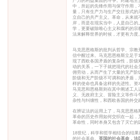
产力的利益集团的斗争。封建地主
中，所起的先锋作用与保守作用，
量，只有生产力与生产交往形式的
立自己的共产主义。革命，从来就
岸，而是在现实当中，人是自己的
学，更要破除唯心主义和腐朽的宗
法来解释世界的时候，才更有力度
马克思恩格斯的批判从哲学、宗教
信中醒过来。马克思恩格斯立足于
现了西欧各国矛盾的复杂性，阶级
动的关系，一下子就把现代的社会
佣劳动，从而产生了大量的无产阶
阶级和无产阶级不可调和的矛盾，
样的使命也具备这样的先进性。资
马克思和恩格斯则在其中阐述工人
义、无政府主义、冒险主义等作斗
杂性与纠缠性，和西欧各国的外交
在辨证法的运用上了，马克思恩格
革命的历史作用如何交织在一起，
革命性，同时本身又包含了灭亡的
18世纪，科学和哲学相结合的结
的社会革命。
英国的社会革命，法