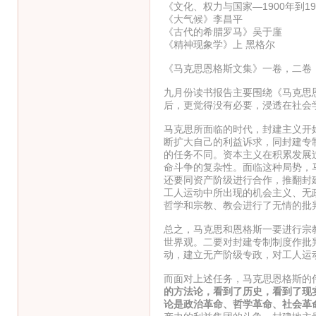
《文化、权力与国家—1900年到1
《大气候》李昌平
《古代的希腊罗马》吴于廑
《精神现象学》上 黑格尔
《马克思恩格斯文集》一卷，二卷
九月份读书报告主要围绕《马克思
后，更觉得没有必要，浸透在社会
马克思所面临的时代，封建主义开
断扩大自己的利益诉求，同封建专
的任务不同。资本主义在积累发展
命斗争的复杂性。面临这种局势，
还要同资产阶级进行合作，推翻封
工人运动中所出现的机会主义、无
哲学和宗教、教会进行了无情的批
总之，马克思和恩格斯一要进行宗
世界观。二要对封建专制制度作批
动，建立无产阶级专政，对工人运
而面对上述任务，马克思恩格斯的
的方法论，看到了历史，看到了现
论是政治革命、哲学革命、社会革