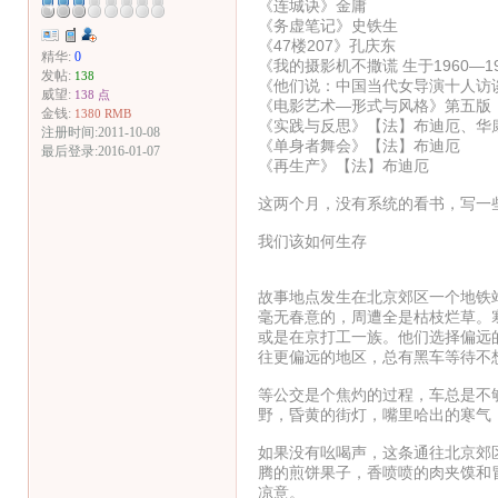
《连城诀》金庸
《务虚笔记》史铁生
《47楼207》孔庆东
精华:
0
《我的摄影机不撒谎 生于1960—
发帖:
138
《他们说：中国当代女导演十人访
威望:
138 点
《电影艺术—形式与风格》第五版【
金钱:
1380 RMB
《实践与反思》【法】布迪厄、华
注册时间:2011-10-08
《单身者舞会》【法】布迪厄
最后登录:2016-01-07
《再生产》【法】布迪厄
这两个月，没有系统的看书，写一
我们该如何生存
故事地点发生在北京郊区一个地铁
毫无春意的，周遭全是枯枝烂草。
或是在京打工一族。他们选择偏远
往更偏远的地区，总有黑车等待不
等公交是个焦灼的过程，车总是不
野，昏黄的街灯，嘴里哈出的寒气
如果没有吆喝声，这条通往北京郊
腾的煎饼果子，香喷喷的肉夹馍和
凉意。