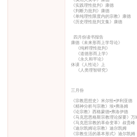
《实践理性批判》康德
《判断力批判》康德
《单纯理性限度内的宗教》康德
《历史理性批判文集》康德
四月份读书报告
康德《未来形而上学导论》
《纯粹理性批判》
《道德形而上学》
《永久和平论》
休谟《人性论》上
《人类理智研究》
三月份
《宗教思想史》米尔恰•伊利亚德
《精神分析与宗教》埃•弗洛姆
《论宗教》西格蒙德•弗洛伊德
《马克思恩格斯宗教理论探要》万斌
《马克思宗教的革命变革》叔贵峰
《迪尔凯姆论宗教》迪尔凯姆
《宗教生活的基本形式》迪尔凯姆