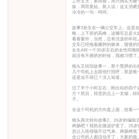
工作五天，累得狠，周六倒头大睡
饭，周而复始。新人说：这太消磨
冷冷的一句：呵呵。
故事3发生在一辆公交车上。这是
晚，上下班的高峰，这辆车总是火
看着窗外，当然，总有活泼的年轻
交车已经拖着臃肿的躯体，慢慢的
女生A对一个30岁左右的女性同胞
就没有不拥挤的时候，我都习惯了
镜头又转回故事一，那个黑胖的出
几个司机上去跟他打招呼，那是唯
还是迫不得已？没人知道。
过了半个小时左右，刚出站的四个
方？然后，得意的点上一支烟，轻
子。
在这个司机的方向盘上面，挂着一
镜头再次转向故事2。26岁的编辑
烤肠吧？我热在微波炉里了。25
息让人呛得喘不过气来。烤肠烤焦
全公司的人都活动开了，大家的脸