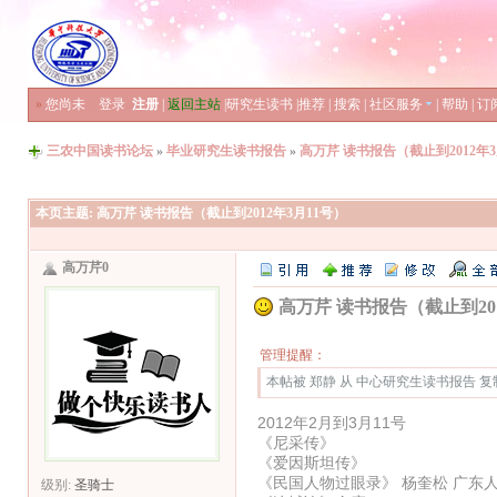
»
您尚未
登录
注册
|
返回主站
|
研究生读书
|
推荐
|
搜索
|
社区服务
|
帮助
|
订
三农中国读书论坛
»
毕业研究生读书报告
»
高万芹 读书报告（截止到2012年3
本页主题:
高万芹 读书报告（截止到2012年3月11号）
高万芹0
高万芹 读书报告（截止到201
管理提醒：
本帖被 郑静 从 中心研究生读书报告 复制到本
2012年2月到3月11号
《尼采传》
《爱因斯坦传》
《民国人物过眼录》 杨奎松 广东
级别:
圣骑士