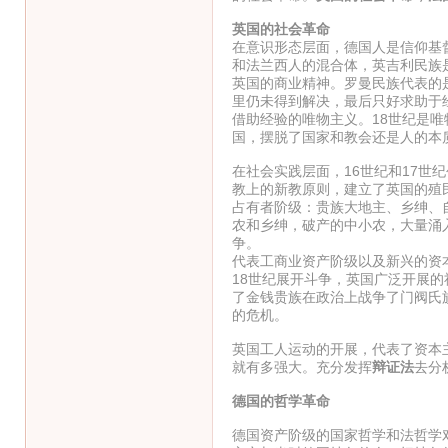
英国的社会革命
在意识形态层面，德国人是信仰基
和法兰西人的混合体，英吉利民族
英国的商业精神。罗曼民族代表的
里仍未得到解决，最后只好求助于
借助经验的唯物主义。18世纪是
国，摆脱了国家和教会还是人的本
在社会实践层面，16世纪和17
教上的新教原则，建立了英国的殖
占有者阶级：贵族大地主、乡绅、
农和乡绅，破产的中小农，大量涌
争。
代表工商业资产阶级以及新兴的资
18世纪展开斗争，英国广泛开展
了金钱贵族在政治上战争了门阀氏
的危机。
英国工人运动的开展，代表了资本
就有多强大。充分发挥
辩证法
去分
德国的哲学革命
德国资产阶级的国家哲学和法哲学