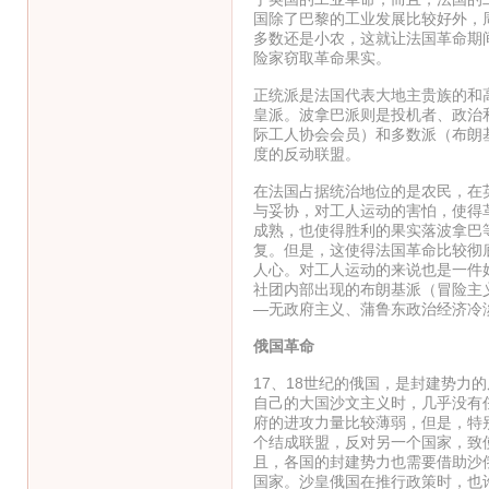
国除了巴黎的工业发展比较好外，
多数还是小农，这就让法国革命期
险家窃取革命果实。
正统派是法国代表大地主贵族的和
皇派。波拿巴派则是投机者、政治
际工人协会会员）和多数派（布朗
度的反动联盟。
在法国占据统治地位的是农民，在
与妥协，对工人运动的害怕，使得
成熟，也使得胜利的果实落波拿巴
复。但是，这使得法国革命比较彻
人心。对工人运动的来说也是一件
社团内部出现的布朗基派（冒险主
—无政府主义、蒲鲁东政治经济冷
俄国革命
17、18世纪的俄国，是封建势
自己的大国沙文主义时，几乎没有
府的进攻力量比较薄弱，但是，特
个结成联盟，反对另一个国家，致
且，各国的封建势力也需要借助沙
国家。沙皇俄国在推行政策时，也