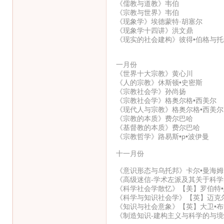
《儒教与道教》韦伯
《宗教与世界》韦伯
《现象学》埃德蒙特·胡塞尔
《现象学十四讲》洪文鼎
《现实的社会建构》彼得•伯格与托
一月份
《世界十大宗教》黄心川
《人的宗教》休斯顿•史密斯
《宗教社会学》孙尚扬
《宗教社会学》格奥尔格•西美尔
《现代人与宗教》格奥尔格•西美尔
《宗教的本质》费尔巴哈
《基督教的本质》费尔巴哈
《宗教哲学》路易斯•p•波伊曼
十一月份
《意识形态与乌托邦》卡尔•曼海姆
《高级迷信-学术左派及其关于科学的
《科学社会学散忆》【美】罗伯特•
《科学与知识社会学》【英】迈克
《知识与社会意象》【英】大卫•布
《制造知识-建构主义与科学的与境